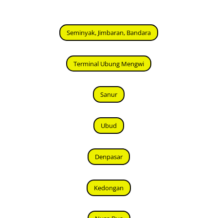
Seminyak, Jimbaran, Bandara
Terminal Ubung Mengwi
Sanur
Ubud
Denpasar
Kedongan