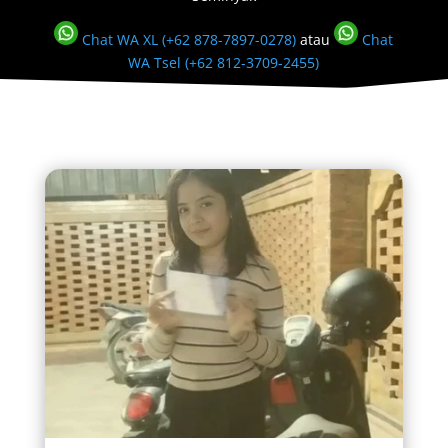
Chat WA XL (+62 878-7897-0278)
atau
Chat
WA Tsel (+62 812-3709-2455)