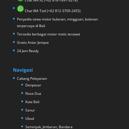
Chat WA XL (+62 878-7897-0278)
Chat WA Tsel (+62 812-3709-2455)
Penyedia sewa motor bulanan, mingguan, bulanan
terpercaya di Bali
Tersedia berbagai motor matic terawat
Gratis Antar Jemput
24 Jam Ready
Navigasi
Cabang Pelayanan
Denpasar
Nusa Dua
Kuta Bali
Sanur
Ubud
Seminyak, Jimbaran, Bandara