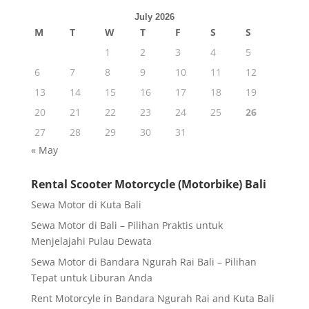
July 2026
M
T
W
T
F
S
S
1
2
3
4
5
6
7
8
9
10
11
12
13
14
15
16
17
18
19
20
21
22
23
24
25
26
27
28
29
30
31
« May
Rental Scooter Motorcycle (Motorbike) Bali
Sewa Motor di Kuta Bali
Sewa Motor di Bali – Pilihan Praktis untuk
Menjelajahi Pulau Dewata
Sewa Motor di Bandara Ngurah Rai Bali – Pilihan
Tepat untuk Liburan Anda
Rent Motorcyle in Bandara Ngurah Rai and Kuta Bali